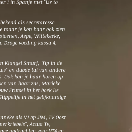
 1 in Spanje met "Lie to
 bekend als secretaresse
ie maar je kon haar ook zien
pioenen, Aspe, Wittekerke,
, Droge voeding kassa 4,
n Klungel Smurf, Tip in de
uis" en dubde tal van andere
s. Ook kon je haar horen op
eken van haar zus, Marieke
ouw Frutsel in het boek De
tippeltje in het gelijknamige
Anneke als VJ op JIM, TV Oost
rkriebels", Actua Tv,
ance opdrachten voor VT4 en