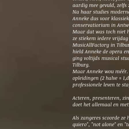
aardig mee gevuld, zelfs 
Na haar studies modern
Anneke dus voor klassiek
conservatiorium in Antw
Maar dat was toch niet 
ze stiekem iedere vrijda
MusicAllFactory in Tilbu
hield Anneke de opera en
ging voltijds musical st
Tilburg.
Maar Anneke wou méér. D
opleidingen (2 halve = 1,
professionele leven te s
Acteren, presenteren, zi
doet het allemaal en met
Als zangeres scoorde ze 
quiero", "not alone" en "