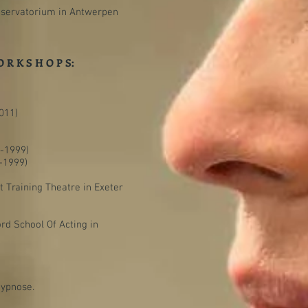
nservatorium in Antwerpen
O R K S H O P S:
011)
-1999)
-1999)
t Training Theatre in Exeter
rd School Of Acting in
Hypnose.