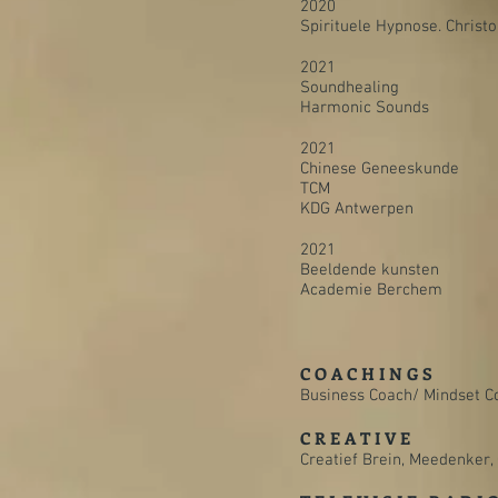
2020
Spirituele Hypnose. Christ
2021
Soundhealing
Harmonic Sounds
2021
Chinese Geneeskunde
TCM
KDG Antwerpen
2021
Beeldende kunsten
Academie Berchem
C O A C H I N G S
Business Coach/ Mindset C
C R E A T I V E
Creatief Brein, Meedenker, 