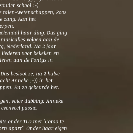
zònder school :-)
e talen-wetenschappen, koos
e zang. Aan het
erpen.
helemaal haar ding. Dus ging
g musicalles volgen aan de
rg, Nederland. Na 2 jaar
 liederen voor bekeken en
uderen aan de Fontys in
us besloot ze, na 2 halve
dacht Anneke ;-)) in het
tappen. En zo gebeurde het.
ngen, voice dubbing: Anneke
 evenveel passie.
hits onder TLD met "Como te
torn apart". Onder haar eigen