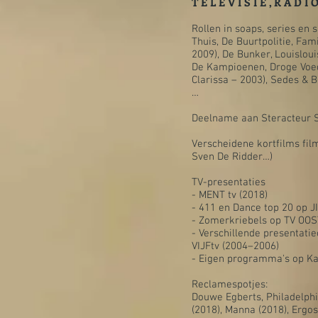
T E L E V I S I E , R A D I
Rollen in soaps, series en s
Thuis, De Buurtpolitie, Fami
2009), De Bunker, Louisloui
De Kampioenen, Droge Voe
Clarissa – 2003), Sedes & B
…
Deelname aan Steracteur St
Verscheidene kortfilms fil
Sven De Ridder…)
TV-presentaties
- MENT tv (2018)
- 411 en Dance top 20 op J
- Zomerkriebels op TV OOS
- Verschillende presentati
VIJFtv (2004–2006)
- Eigen programma's op Ka
Reclamespotjes:
Douwe Egberts, Philadelphi
(2018), Manna (2018), Ergos