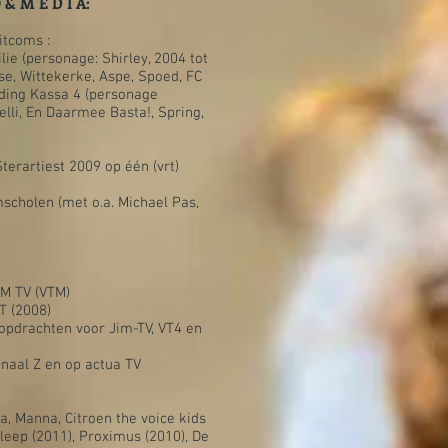
 O & M E D I A:
itcoms :
lie (personage: Shirley, 2004 tot
se, Wittekerke, Aspe, Spoed, FC
ding Kassa 4 (personage
elli, En Daarmee Basta!, Spring,
erartiest 2009 op één (vrt)
mscholen (met o.a. Michael Pas,
IM TV (VTM)
T (2008)
eopdrachten voor Jim-TV, VT4 en
naal Z en op actua TV
a, Manna, Citroen the voice kids
leep (2011), Proximus (2010), De