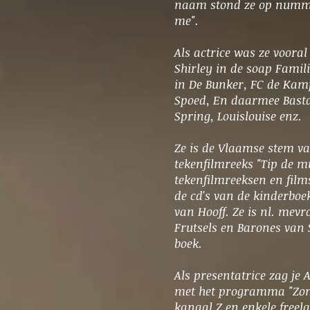
naam stond ze op nummer
me".
Als actrice was ze vooral
Shirley in de soap Famil
in De Bunker, FC de Kam
Spoed, En daarmee Basta
Spring, Louislouise enz.
Ze is de Vlaamse stem va
tekenfilmreeks "Tip de m
tekenfilmreeksen en film
de cd's van de kinderbo
van Hooff. Ze is nl. mevr
Frutsels en Barones van S
boek.
Als presentatrice zag je 
met het programma "Zome
kanaal Z en enkele freel