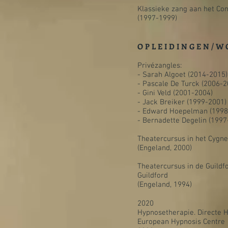
Klassieke zang aan het Co
(1997-1999)
O P L E I D I N G E N / W 
Privézangles:
- Sarah Algoet (2014-2015)
- Pascale De Turck (2006-2
- Gini Veld (2001-2004)
- Jack Breiker (1999-2001)
- Edward Hoepelman (1998
- Bernadette Degelin (1997
Theatercursus in het Cygne
(Engeland, 2000)
Theatercursus in de Guildfo
Guildford
(Engeland, 1994)
2020
Hypnosetherapie. Directe 
European Hypnosis Centre