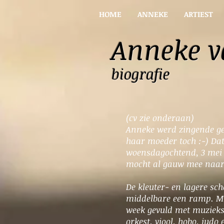
HOME
ANNEKE
ARTIEST
Anneke v
biografie
(cv zie onderaan)
Anneke werd zingende ge
haar moeder toch :-) Da
woensdagochtend, 3 mei 
mocht al gauw mee naar 
De kleuter- en lagere sch
middelbare een ramp. Maa
week gevuld met muzieksc
orkest, viool, hobo, judo 