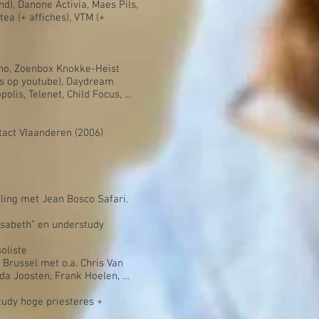
d), Danone Activia, Maes Pils,
tea (+ affiches), VTM (+
no, Zoenbox Knokke-Heist
ws op youtube), Daydream
olis, Telenet, Child Focus, ...
act Vlaanderen (2006)
lling met Jean Bosco Safari.
lisabeth” en understudy
oliste
Brussel met o.a. Chris Van
da Joosten, Frank Hoelen, …
tudy hoge priesteres +