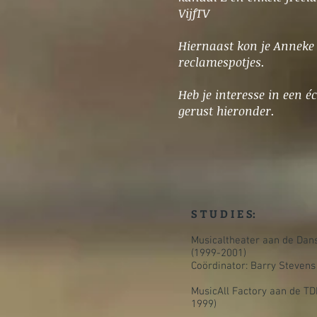
VijfTV
Hiernaast kon je Anneke 
reclamespotjes.
Heb je interesse in een 
gerust hieronder.
S T U D I E S:
Musicaltheater aan de Dan
(1999-2001)
Coördinator: Barry Stevens
MusicAll Factory aan de TD
1999)